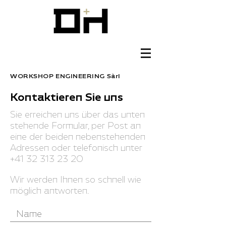
WORKSHOP ENGINEERING Sàrl
Kontaktieren Sie uns
Sie erreichen uns über das unten
stehende Formular, per Post an
eine der beiden nebenstehenden
Adressen oder telefonisch unter
+41 32 313 23 20
Wir werden Ihnen so schnell wie
möglich antworten.